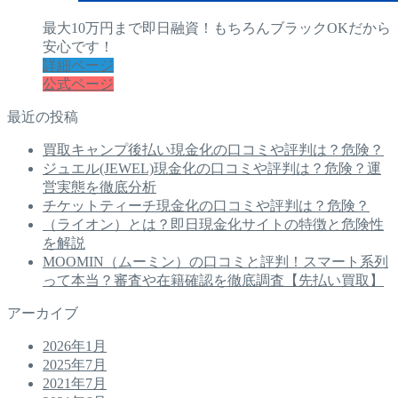
最大10万円まで即日融資！もちろんブラックOKだから
安心です！
詳細ページ
公式ページ
最近の投稿
買取キャンプ後払い現金化の口コミや評判は？危険？
ジュエル(JEWEL)現金化の口コミや評判は？危険？運
営実態を徹底分析
チケットティーチ現金化の口コミや評判は？危険？
（ライオン）とは？即日現金化サイトの特徴と危険性
を解説
MOOMIN（ムーミン）の口コミと評判！スマート系列
って本当？審査や在籍確認を徹底調査【先払い買取】
アーカイブ
2026年1月
2025年7月
2021年7月