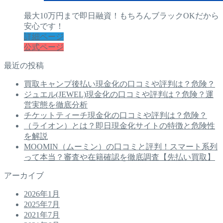
最大10万円まで即日融資！もちろんブラックOKだから
安心です！
詳細ページ
公式ページ
最近の投稿
買取キャンプ後払い現金化の口コミや評判は？危険？
ジュエル(JEWEL)現金化の口コミや評判は？危険？運
営実態を徹底分析
チケットティーチ現金化の口コミや評判は？危険？
（ライオン）とは？即日現金化サイトの特徴と危険性
を解説
MOOMIN（ムーミン）の口コミと評判！スマート系列
って本当？審査や在籍確認を徹底調査【先払い買取】
アーカイブ
2026年1月
2025年7月
2021年7月