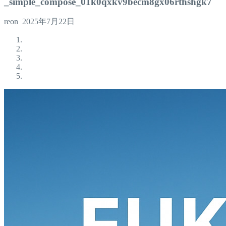
_simple_compose_01k0qxkv9becm8gx06rthshgk7
reon
2025年7月22日