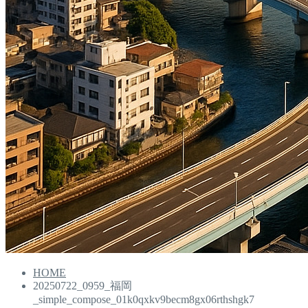
HOME
20250722_0959_福岡
_simple_compose_01k0qxkv9becm8gx06rthshgk7