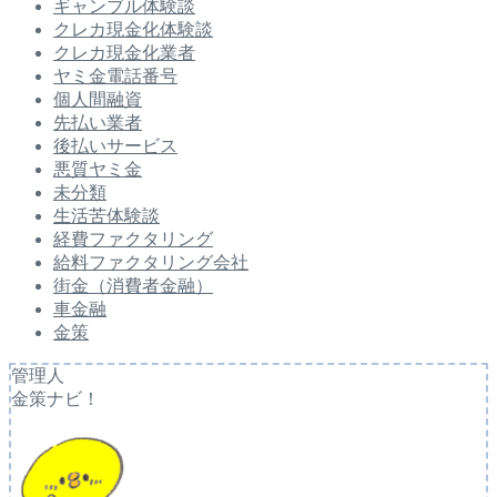
ギャンブル体験談
クレカ現金化体験談
クレカ現金化業者
ヤミ金電話番号
個人間融資
先払い業者
後払いサービス
悪質ヤミ金
未分類
生活苦体験談
経費ファクタリング
給料ファクタリング会社
街金（消費者金融）
車金融
金策
管理人
金策ナビ！