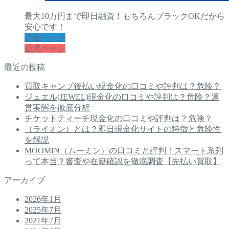
最大10万円まで即日融資！もちろんブラックOKだから
安心です！
詳細ページ
公式ページ
最近の投稿
買取キャンプ後払い現金化の口コミや評判は？危険？
ジュエル(JEWEL)現金化の口コミや評判は？危険？運
営実態を徹底分析
チケットティーチ現金化の口コミや評判は？危険？
（ライオン）とは？即日現金化サイトの特徴と危険性
を解説
MOOMIN（ムーミン）の口コミと評判！スマート系列
って本当？審査や在籍確認を徹底調査【先払い買取】
アーカイブ
2026年1月
2025年7月
2021年7月