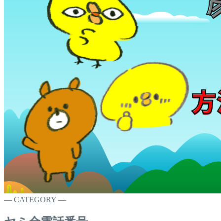
― CATEGORY ―