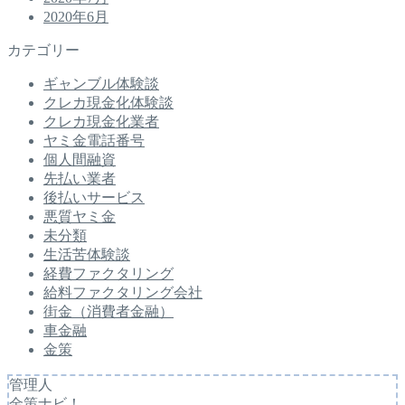
2020年6月
カテゴリー
ギャンブル体験談
クレカ現金化体験談
クレカ現金化業者
ヤミ金電話番号
個人間融資
先払い業者
後払いサービス
悪質ヤミ金
未分類
生活苦体験談
経費ファクタリング
給料ファクタリング会社
街金（消費者金融）
車金融
金策
管理人
金策ナビ！