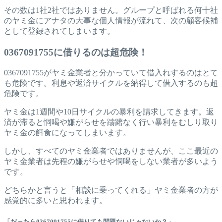
その数は1社2社ではありません。グループと呼ばれる何十社
のヤミ金にアナタの大事な個人情報が流れて、次の顧客候補
として登録されてしまいます。
0367091755に借りるのは超危険！
0367091755がヤミ金業者と分かっていて借入れするのはとて
も危険です。利息や返済サイクルを納得して借入するのも超
危険です。
ヤミ金は1週間や10日サイクルの暴利を請求してきます。返
済が滞ると恫喝や嫌がらせを躊躇なく行い暴利をむしり取り
ヤミ金の餌食になってしまいます。
しかし、すべてのヤミ金業者ではありませんが、ここ最近の
ヤミ金業者は先程の嫌がらせや恫喝をしない業者が多いよう
です。
どちらかと言うと「相談に乗ってくれる」ヤミ金業者の方が
感覚的に多いと思われます。
「だったら0367091755に借りても問題ないじゃないか？」