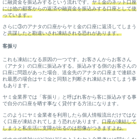
に融資金を振込みするという流れです。
ヤミ金のネット口座
には他の顧客からの返済や融資金を振込みする口座として使
っています。
さらに③のアナタの口座からヤミ金の口座に返済してしまう
と
共謀したと勘違いされ凍結される恐れがあります。
客振り
これも凍結になる原因の一つです。お客さんからお客さん
（アナタ）の口座に振込みする。振込みする側のお客さんの
口座に問題があった場合、送金先のアナタの口座まで連鎖さ
れ最悪の場合はヤミ金と同類と判断され凍結されてしまう事
もあります。
ヤミ金業界では「客振り」と呼ばれ客から客に振込みする事
で自分の口座を晒す事なく貸付する方法になります。
このようにヤミ金業者を利用したら個人情報流出だけではな
く口座が凍結されてしまう恐れがあります。
口座が凍結して
しまうと私生活に支障が出るのは想像がつきますよね。