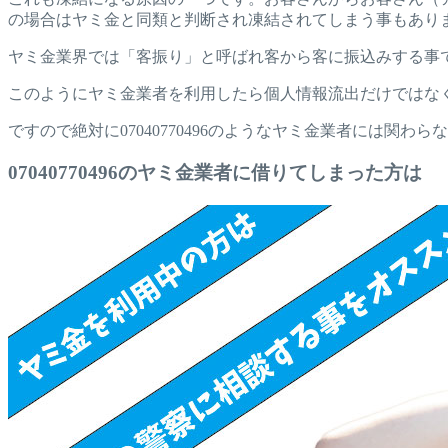
の場合はヤミ金と同類と判断され凍結されてしまう事もあり
ヤミ金業界では「客振り」と呼ばれ客から客に振込みする事
このようにヤミ金業者を利用したら個人情報流出だけではな
ですので絶対に07040770496のようなヤミ金業者には関わ
07040770496のヤミ金業者に借りてしまった方は