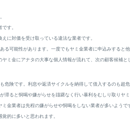
す。
者です。
換えに対価を受け取っている違法な業者です。
誘電話がある可能性があります。一度でもヤミ金業者に申込みする
社のヤミ金にアナタの大事な個人情報が流れて、次の顧客候補と
はとても危険です。利息や返済サイクルを納得して借入するのも超
済が滞ると恫喝や嫌がらせを躊躇なく行い暴利をむしり取りヤ
ヤミ金業者は先程の嫌がらせや恫喝をしない業者が多いようで
感覚的に多いと思われます。