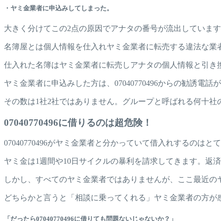
・ヤミ金業者に申込みしてしまった。
大きく分けてこの2点の原因でアナタの番号が流出していま
名簿屋とは個人情報を仕入れヤミ金業者に転売する違法な業
仕入れた名簿はヤミ金業者に転売しアナタの個人情報と引き
ヤミ金業者に申込みした方は、07040770496からの勧
その数は1社2社ではありません。グループと呼ばれる何十
07040770496に借りるのは超危険！
07040770496がヤミ金業者と分かっていて借入れするの
ヤミ金は1週間や10日サイクルの暴利を請求してきます。返
しかし、すべてのヤミ金業者ではありませんが、ここ最近の
どちらかと言うと「相談に乗ってくれる」ヤミ金業者の方が
「だったら07040770496に借りても問題ないじゃないか？」