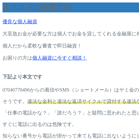
オススメの金策方法
優良な個人融資
大至急お金が必要な方は個人でお金を貸してくれる金融屋に
個人だから柔軟な審査で即日融資！
お困りの方は
個人融資に今すぐ相談！
下記より本文です
07040770496からの着信やSMS（ショートメール）はヤ
そうです。
違法な金利と違法な返済サイクルで貸付する違法
「仕事の電話かな？」「誰だろう？」と疑問に思われたと思
すぐに電話に出るのは危険です。
知らない番号から電話が掛かって来ても電話に出ないように