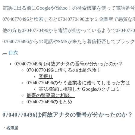
電話に出る前にGoogleやYahoo！の検索機能を使って電話
07040770496と検索すると07040770496はヤミ金業者
他の方も07040770496から電話が掛かっているようで0704
07040770496からの電話やSMSが来たら着信拒否してブラ
目次
07040770496は何故アナタの番号が分かったのか？
07040770496に借りるのは超危険！
客振り
07040770496のヤミ金業者に借りてしまった方は
某法律家に相談したGoogleのクチコミ
最寄の警察署に相談。
07040770496のまとめ
07040770496は何故アナタの番号が分かったのか？
・名簿屋