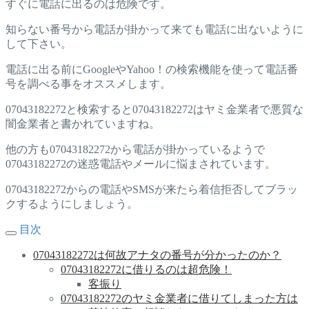
すぐに電話に出るのは危険です。
知らない番号から電話が掛かって来ても電話に出ないように
して下さい。
電話に出る前にGoogleやYahoo！の検索機能を使って電話番
号を調べる事をオススメします。
07043182272と検索すると07043182272はヤミ金業者で悪質な
闇金業者と書かれていますね。
他の方も07043182272から電話が掛かっているようで
07043182272の迷惑電話やメールに悩まされています。
07043182272からの電話やSMSが来たら着信拒否してブラッ
クするようにしましょう。
目次
07043182272は何故アナタの番号が分かったのか？
07043182272に借りるのは超危険！
客振り
07043182272のヤミ金業者に借りてしまった方は