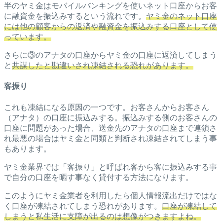
半のヤミ金はモバイルバンキングを使いネット口座からお客
に融資金を振込みするという流れです。
ヤミ金のネット口座
には他の顧客からの返済や融資金を振込みする口座として使
っています。
さらに③のアナタの口座からヤミ金の口座に返済してしまう
と
共謀したと勘違いされ凍結される恐れがあります。
客振り
これも凍結になる原因の一つです。お客さんからお客さん
（アナタ）の口座に振込みする。振込みする側のお客さんの
口座に問題があった場合、送金先のアナタの口座まで連鎖さ
れ最悪の場合はヤミ金と同類と判断され凍結されてしまう事
もあります。
ヤミ金業界では「客振り」と呼ばれ客から客に振込みする事
で自分の口座を晒す事なく貸付する方法になります。
このようにヤミ金業者を利用したら個人情報流出だけではな
く口座が凍結されてしまう恐れがあります。
口座が凍結して
しまうと私生活に支障が出るのは想像がつきますよね。