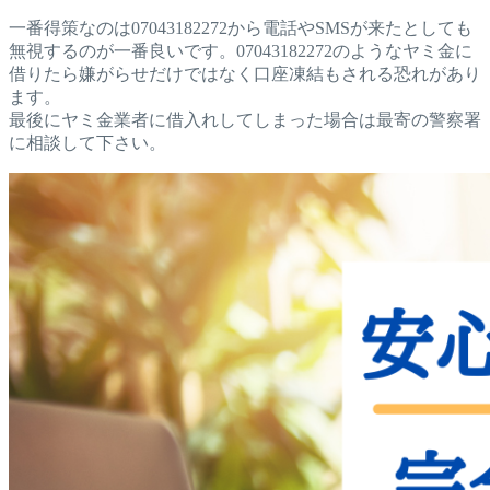
一番得策なのは07043182272から電話やSMSが来たとしても
無視するのが一番良いです。07043182272のようなヤミ金に
借りたら嫌がらせだけではなく口座凍結もされる恐れがあり
ます。
最後にヤミ金業者に借入れしてしまった場合は最寄の警察署
に相談して下さい。