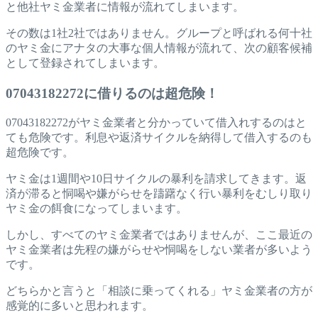
と他社ヤミ金業者に情報が流れてしまいます。
その数は1社2社ではありません。グループと呼ばれる何十社
のヤミ金にアナタの大事な個人情報が流れて、次の顧客候補
として登録されてしまいます。
07043182272に借りるのは超危険！
07043182272がヤミ金業者と分かっていて借入れするのはと
ても危険です。利息や返済サイクルを納得して借入するのも
超危険です。
ヤミ金は1週間や10日サイクルの暴利を請求してきます。返
済が滞ると恫喝や嫌がらせを躊躇なく行い暴利をむしり取り
ヤミ金の餌食になってしまいます。
しかし、すべてのヤミ金業者ではありませんが、ここ最近の
ヤミ金業者は先程の嫌がらせや恫喝をしない業者が多いよう
です。
どちらかと言うと「相談に乗ってくれる」ヤミ金業者の方が
感覚的に多いと思われます。