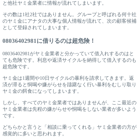
と他社ヤミ金業者に情報が流れてしまいます。
その数は1社2社ではありません。グループと呼ばれる何十社
のヤミ金にアナタの大事な個人情報が流れて、次の顧客候補
として登録されてしまいます。
08036402981に借りるのは超危険！
08036402981がヤミ金業者と分かっていて借入れするのはと
ても危険です。利息や返済サイクルを納得して借入するのも
超危険です。
ヤミ金は1週間や10日サイクルの暴利を請求してきます。返
済が滞ると恫喝や嫌がらせを躊躇なく行い暴利をむしり取り
ヤミ金の餌食になってしまいます。
しかし、すべてのヤミ金業者ではありませんが、ここ最近の
ヤミ金業者は先程の嫌がらせや恫喝をしない業者が多いよう
です。
どちらかと言うと「相談に乗ってくれる」ヤミ金業者の方が
感覚的に多いと思われます。