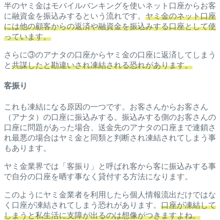
半のヤミ金はモバイルバンキングを使いネット口座からお客
に融資金を振込みするという流れです。
ヤミ金のネット口座
には他の顧客からの返済や融資金を振込みする口座として使
っています。
さらに③のアナタの口座からヤミ金の口座に返済してしまう
と
共謀したと勘違いされ凍結される恐れがあります。
客振り
これも凍結になる原因の一つです。お客さんからお客さん
（アナタ）の口座に振込みする。振込みする側のお客さんの
口座に問題があった場合、送金先のアナタの口座まで連鎖さ
れ最悪の場合はヤミ金と同類と判断され凍結されてしまう事
もあります。
ヤミ金業界では「客振り」と呼ばれ客から客に振込みする事
で自分の口座を晒す事なく貸付する方法になります。
このようにヤミ金業者を利用したら個人情報流出だけではな
く口座が凍結されてしまう恐れがあります。
口座が凍結して
しまうと私生活に支障が出るのは想像がつきますよね。