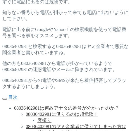
すぐに電話に出るのは危険です。
知らない番号から電話が掛かって来ても電話に出ないように
して下さい。
電話に出る前にGoogleやYahoo！の検索機能を使って電話番
号を調べる事をオススメします。
08036402981と検索すると08036402981はヤミ金業者で悪質な
闇金業者と書かれていますね。
他の方も08036402981から電話が掛かっているようで
08036402981の迷惑電話やメールに悩まされています。
08036402981からの電話やSMSが来たら着信拒否してブラッ
クするようにしましょう。
目次
08036402981は何故アナタの番号が分かったのか？
08036402981に借りるのは超危険！
客振り
08036402981のヤミ金業者に借りてしまった方は