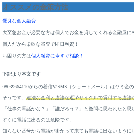
オススメの金策方法
優良な個人融資
大至急お金が必要な方は個人でお金を貸してくれる金融屋に
個人だから柔軟な審査で即日融資！
お困りの方は
個人融資に今すぐ相談！
下記より本文です
08039664110からの着信やSMS（ショートメール）はヤ
そうです。
違法な金利と違法な返済サイクルで貸付する違法
「仕事の電話かな？」「誰だろう？」と疑問に思われたと思
すぐに電話に出るのは危険です。
知らない番号から電話が掛かって来ても電話に出ないように