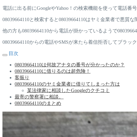
電話に出る前にGoogleやYahoo！の検索機能を使って電話
08039664110と検索すると08039664110はヤミ金業者
他の方も08039664110から電話が掛かっているようで0803
08039664110からの電話やSMSが来たら着信拒否してブラ
目次
08039664110は何故アナタの番号が分かったのか？
08039664110に借りるのは超危険！
客振り
08039664110のヤミ金業者に借りてしまった方は
某法律家に相談したGoogleのクチコミ
最寄の警察署に相談。
08039664110のまとめ