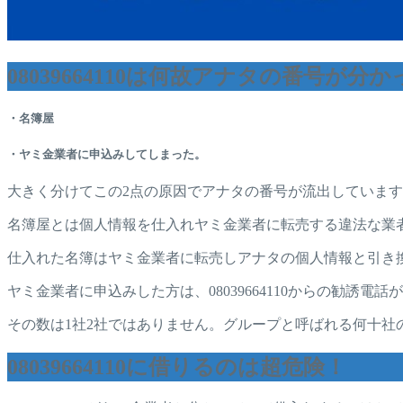
08039664110は何故アナタの番号が分
・名簿屋
・ヤミ金業者に申込みしてしまった。
大きく分けてこの2点の原因でアナタの番号が流出していま
名簿屋とは個人情報を仕入れヤミ金業者に転売する違法な業
仕入れた名簿はヤミ金業者に転売しアナタの個人情報と引き
ヤミ金業者に申込みした方は、08039664110からの勧
その数は1社2社ではありません。グループと呼ばれる何十
08039664110に借りるのは超危険！