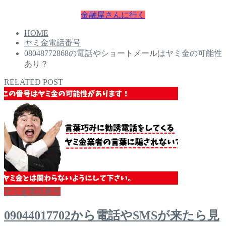
金融屋さんに行く
HOME
ヤミ金電話番号
08048772868の電話やショートメールはヤミ金の可能性
あり？
RELATED POST
ヤミ金電話番号
09044017702から電話やSMSが来たら見