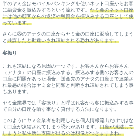
半のヤミ金はモバイルバンキングを使いネット口座からお客
に融資金を振込みするという流れです。
ヤミ金のネット口座
には他の顧客からの返済や融資金を振込みする口座として使
っています。
さらに③のアナタの口座からヤミ金の口座に返済してしまう
と
共謀したと勘違いされ凍結される恐れがあります。
客振り
これも凍結になる原因の一つです。お客さんからお客さん
（アナタ）の口座に振込みする。振込みする側のお客さんの
口座に問題があった場合、送金先のアナタの口座まで連鎖さ
れ最悪の場合はヤミ金と同類と判断され凍結されてしまう事
もあります。
ヤミ金業界では「客振り」と呼ばれ客から客に振込みする事
で自分の口座を晒す事なく貸付する方法になります。
このようにヤミ金業者を利用したら個人情報流出だけではな
く口座が凍結されてしまう恐れがあります。
口座が凍結して
しまうと私生活に支障が出るのは想像がつきますよね。