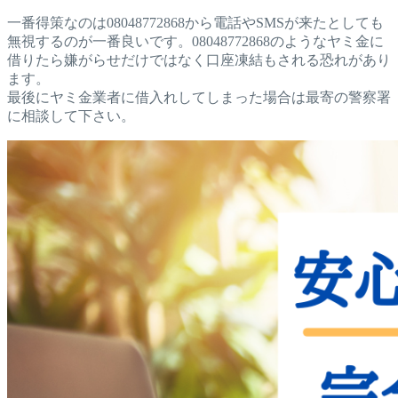
一番得策なのは08048772868から電話やSMSが来たとしても
無視するのが一番良いです。08048772868のようなヤミ金に
借りたら嫌がらせだけではなく口座凍結もされる恐れがあり
ます。
最後にヤミ金業者に借入れしてしまった場合は最寄の警察署
に相談して下さい。