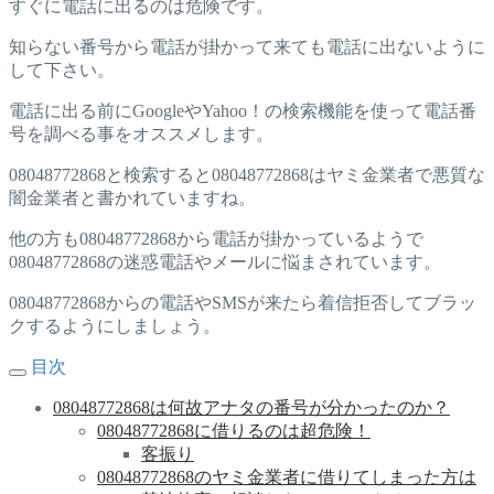
すぐに電話に出るのは危険です。
知らない番号から電話が掛かって来ても電話に出ないように
して下さい。
電話に出る前にGoogleやYahoo！の検索機能を使って電話番
号を調べる事をオススメします。
08048772868と検索すると08048772868はヤミ金業者で悪質な
闇金業者と書かれていますね。
他の方も08048772868から電話が掛かっているようで
08048772868の迷惑電話やメールに悩まされています。
08048772868からの電話やSMSが来たら着信拒否してブラッ
クするようにしましょう。
目次
08048772868は何故アナタの番号が分かったのか？
08048772868に借りるのは超危険！
客振り
08048772868のヤミ金業者に借りてしまった方は