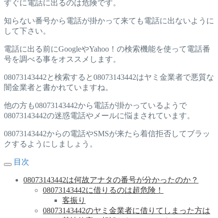
すぐに電話に出るのは危険です。
知らない番号から電話が掛かって来ても電話に出ないように
して下さい。
電話に出る前にGoogleやYahoo！の検索機能を使って電話番
号を調べる事をオススメします。
08073143442と検索すると08073143442はヤミ金業者で悪質な
闇金業者と書かれていますね。
他の方も08073143442から電話が掛かっているようで
08073143442の迷惑電話やメールに悩まされています。
08073143442からの電話やSMSが来たら着信拒否してブラッ
クするようにしましょう。
目次
08073143442は何故アナタの番号が分かったのか？
08073143442に借りるのは超危険！
客振り
08073143442のヤミ金業者に借りてしまった方は