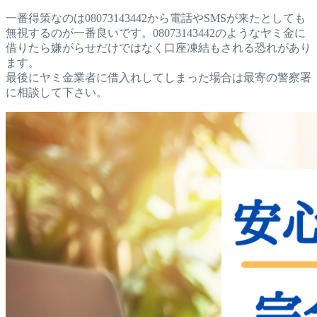
一番得策なのは08073143442から電話やSMSが来たとしても
無視するのが一番良いです。08073143442のようなヤミ金に
借りたら嫌がらせだけではなく口座凍結もされる恐れがあり
ます。
最後にヤミ金業者に借入れしてしまった場合は最寄の警察署
に相談して下さい。