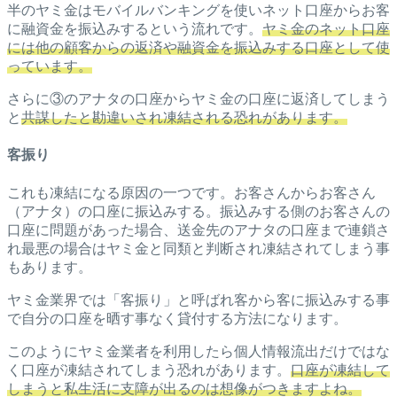
半のヤミ金はモバイルバンキングを使いネット口座からお客
に融資金を振込みするという流れです。
ヤミ金のネット口座
には他の顧客からの返済や融資金を振込みする口座として使
っています。
さらに③のアナタの口座からヤミ金の口座に返済してしまう
と
共謀したと勘違いされ凍結される恐れがあります。
客振り
これも凍結になる原因の一つです。お客さんからお客さん
（アナタ）の口座に振込みする。振込みする側のお客さんの
口座に問題があった場合、送金先のアナタの口座まで連鎖さ
れ最悪の場合はヤミ金と同類と判断され凍結されてしまう事
もあります。
ヤミ金業界では「客振り」と呼ばれ客から客に振込みする事
で自分の口座を晒す事なく貸付する方法になります。
このようにヤミ金業者を利用したら個人情報流出だけではな
く口座が凍結されてしまう恐れがあります。
口座が凍結して
しまうと私生活に支障が出るのは想像がつきますよね。