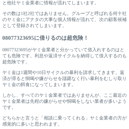
と他社ヤミ金業者に情報が流れてしまいます。
その数は1社2社ではありません。グループと呼ばれる何十社
のヤミ金にアナタの大事な個人情報が流れて、次の顧客候補
として登録されてしまいます。
08077323695に借りるのは超危険！
08077323695がヤミ金業者と分かっていて借入れするのはと
ても危険です。利息や返済サイクルを納得して借入するのも
超危険です。
ヤミ金は1週間や10日サイクルの暴利を請求してきます。返
済が滞ると恫喝や嫌がらせを躊躇なく行い暴利をむしり取り
ヤミ金の餌食になってしまいます。
しかし、すべてのヤミ金業者ではありませんが、ここ最近の
ヤミ金業者は先程の嫌がらせや恫喝をしない業者が多いよう
です。
どちらかと言うと「相談に乗ってくれる」ヤミ金業者の方が
感覚的に多いと思われます。