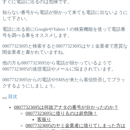
すぐに電話に出るのは危険です。
知らない番号から電話が掛かって来ても電話に出ないように
して下さい。
電話に出る前にGoogleやYahoo！の検索機能を使って電話番
号を調べる事をオススメします。
08077323695と検索すると08077323695はヤミ金業者で悪質な
闇金業者と書かれていますね。
他の方も08077323695から電話が掛かっているようで
08077323695の迷惑電話やメールに悩まされています。
08077323695からの電話やSMSが来たら着信拒否してブラッ
クするようにしましょう。
目次
08077323695は何故アナタの番号が分かったのか？
08077323695に借りるのは超危険！
客振り
08077323695のヤミ金業者に借りてしまった方は