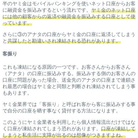
半のヤミ金はモバイルバンキングを使いネット口座からお客
に融資金を振込みするという流れです。
ヤミ金のネット口座
には他の顧客からの返済や融資金を振込みする口座として使
っています。
さらに③のアナタの口座からヤミ金の口座に返済してしまう
と
共謀したと勘違いされ凍結される恐れがあります。
客振り
これも凍結になる原因の一つです。お客さんからお客さん
（アナタ）の口座に振込みする。振込みする側のお客さんの
口座に問題があった場合、送金先のアナタの口座まで連鎖さ
れ最悪の場合はヤミ金と同類と判断され凍結されてしまう事
もあります。
ヤミ金業界では「客振り」と呼ばれ客から客に振込みする事
で自分の口座を晒す事なく貸付する方法になります。
このようにヤミ金業者を利用したら個人情報流出だけではな
く口座が凍結されてしまう恐れがあります。
口座が凍結して
しまうと私生活に支障が出るのは想像がつきますよね。