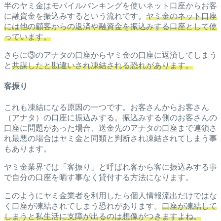
半のヤミ金はモバイルバンキングを使いネット口座からお客
に融資金を振込みするという流れです。
ヤミ金のネット口座
には他の顧客からの返済や融資金を振込みする口座として使
っています。
さらに③のアナタの口座からヤミ金の口座に返済してしまう
と
共謀したと勘違いされ凍結される恐れがあります。
客振り
これも凍結になる原因の一つです。お客さんからお客さん
（アナタ）の口座に振込みする。振込みする側のお客さんの
口座に問題があった場合、送金先のアナタの口座まで連鎖さ
れ最悪の場合はヤミ金と同類と判断され凍結されてしまう事
もあります。
ヤミ金業界では「客振り」と呼ばれ客から客に振込みする事
で自分の口座を晒す事なく貸付する方法になります。
このようにヤミ金業者を利用したら個人情報流出だけではな
く口座が凍結されてしまう恐れがあります。
口座が凍結して
しまうと私生活に支障が出るのは想像がつきますよね。