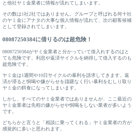
と他社ヤミ金業者に情報が流れてしまいます。
その数は1社2社ではありません。グループと呼ばれる何十社
のヤミ金にアナタの大事な個人情報が流れて、次の顧客候補
として登録されてしまいます。
08087250384に借りるのは超危険！
08087250384がヤミ金業者と分かっていて借入れするのはと
ても危険です。利息や返済サイクルを納得して借入するのも
超危険です。
ヤミ金は1週間や10日サイクルの暴利を請求してきます。返
済が滞ると恫喝や嫌がらせを躊躇なく行い暴利をむしり取り
ヤミ金の餌食になってしまいます。
しかし、すべてのヤミ金業者ではありませんが、ここ最近の
ヤミ金業者は先程の嫌がらせや恫喝をしない業者が多いよう
です。
どちらかと言うと「相談に乗ってくれる」ヤミ金業者の方が
感覚的に多いと思われます。