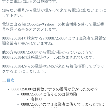
すぐに電話に出るのは危険です。
知らない番号から電話が掛かって来ても電話に出ないように
して下さい。
電話に出る前にGoogleやYahoo！の検索機能を使って電話番
号を調べる事をオススメします。
08087250384と検索すると08087250384はヤミ金業者で悪質な
闇金業者と書かれていますね。
他の方も08087250384から電話が掛かっているようで
08087250384の迷惑電話やメールに悩まされています。
08087250384からの電話やSMSが来たら着信拒否してブラッ
クするようにしましょう。
目次
08087250384は何故アナタの番号が分かったのか？
08087250384に借りるのは超危険！
客振り
08087250384のヤミ金業者に借りてしまった方は