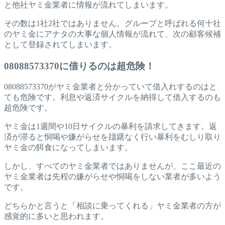
と他社ヤミ金業者に情報が流れてしまいます。
その数は1社2社ではありません。グループと呼ばれる何十社
のヤミ金にアナタの大事な個人情報が流れて、次の顧客候補
として登録されてしまいます。
08088573370に借りるのは超危険！
08088573370がヤミ金業者と分かっていて借入れするのはと
ても危険です。利息や返済サイクルを納得して借入するのも
超危険です。
ヤミ金は1週間や10日サイクルの暴利を請求してきます。返
済が滞ると恫喝や嫌がらせを躊躇なく行い暴利をむしり取り
ヤミ金の餌食になってしまいます。
しかし、すべてのヤミ金業者ではありませんが、ここ最近の
ヤミ金業者は先程の嫌がらせや恫喝をしない業者が多いよう
です。
どちらかと言うと「相談に乗ってくれる」ヤミ金業者の方が
感覚的に多いと思われます。