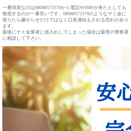
一番得策なのは08088573370から電話やSMSが来たとしても
無視するのが一番良いです。08088573370のようなヤミ金に
借りたら嫌がらせだけではなく口座凍結もされる恐れがあり
ます。
最後にヤミ金業者に借入れしてしまった場合は最寄の警察署
に相談して下さい。