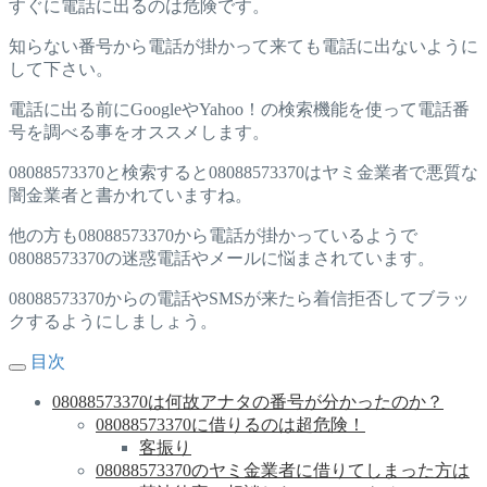
すぐに電話に出るのは危険です。
知らない番号から電話が掛かって来ても電話に出ないように
して下さい。
電話に出る前にGoogleやYahoo！の検索機能を使って電話番
号を調べる事をオススメします。
08088573370と検索すると08088573370はヤミ金業者で悪質な
闇金業者と書かれていますね。
他の方も08088573370から電話が掛かっているようで
08088573370の迷惑電話やメールに悩まされています。
08088573370からの電話やSMSが来たら着信拒否してブラッ
クするようにしましょう。
目次
08088573370は何故アナタの番号が分かったのか？
08088573370に借りるのは超危険！
客振り
08088573370のヤミ金業者に借りてしまった方は