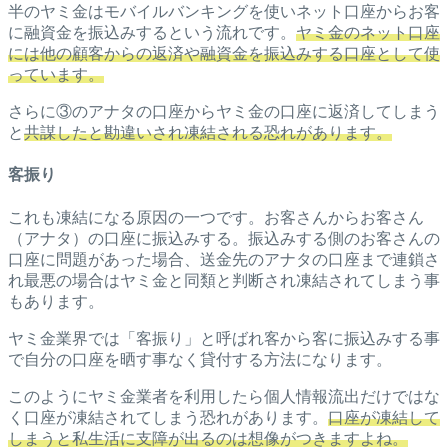
半のヤミ金はモバイルバンキングを使いネット口座からお客
に融資金を振込みするという流れです。
ヤミ金のネット口座
には他の顧客からの返済や融資金を振込みする口座として使
っています。
さらに③のアナタの口座からヤミ金の口座に返済してしまう
と
共謀したと勘違いされ凍結される恐れがあります。
客振り
これも凍結になる原因の一つです。お客さんからお客さん
（アナタ）の口座に振込みする。振込みする側のお客さんの
口座に問題があった場合、送金先のアナタの口座まで連鎖さ
れ最悪の場合はヤミ金と同類と判断され凍結されてしまう事
もあります。
ヤミ金業界では「客振り」と呼ばれ客から客に振込みする事
で自分の口座を晒す事なく貸付する方法になります。
このようにヤミ金業者を利用したら個人情報流出だけではな
く口座が凍結されてしまう恐れがあります。
口座が凍結して
しまうと私生活に支障が出るのは想像がつきますよね。