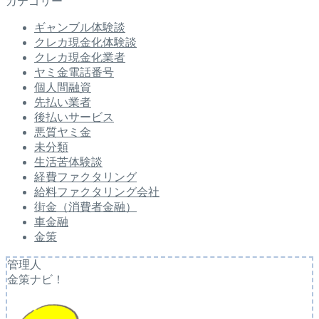
カテゴリー
ギャンブル体験談
クレカ現金化体験談
クレカ現金化業者
ヤミ金電話番号
個人間融資
先払い業者
後払いサービス
悪質ヤミ金
未分類
生活苦体験談
経費ファクタリング
給料ファクタリング会社
街金（消費者金融）
車金融
金策
管理人
金策ナビ！