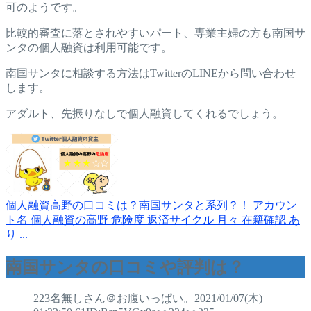
可のようです。
比較的審査に落とされやすいパート、専業主婦の方も南国サ
ンタの個人融資は利用可能です。
南国サンタに相談する方法はTwitterのLINEから問い合わせ
します。
アダルト、先振りなしで個人融資してくれるでしょう。
個人融資高野の口コミは？南国サンタと系列？！
アカウン
ト名 個人融資の高野 危険度 返済サイクル 月々 在籍確認 あ
り ...
南国サンタの口コミや評判は？
223名無しさん＠お腹いっぱい。2021/01/07(木)