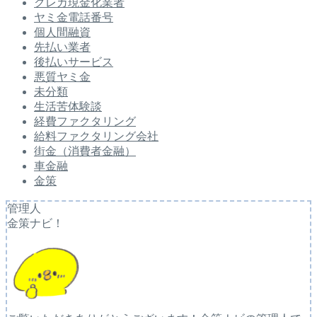
クレカ現金化業者
ヤミ金電話番号
個人間融資
先払い業者
後払いサービス
悪質ヤミ金
未分類
生活苦体験談
経費ファクタリング
給料ファクタリング会社
街金（消費者金融）
車金融
金策
管理人
金策ナビ！