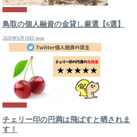
個人間融資
鳥取の個人融資の金貸し厳選【6選】
2020年6月19日
reon
個人間融資
チェリー印の円満は飛ばすと晒されま
す！