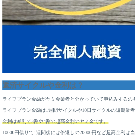
返済サイクルや金利は？
ライフプラン金融がヤミ金業者と分かっていて申込みするの
ライフプラン金融は1週間サイクルや10日サイクルの短期業
金利は暴利で3割や4割の超高金利のヤミ金です。
10000円借りて1週間後には倍返しの20000円など超高金利は