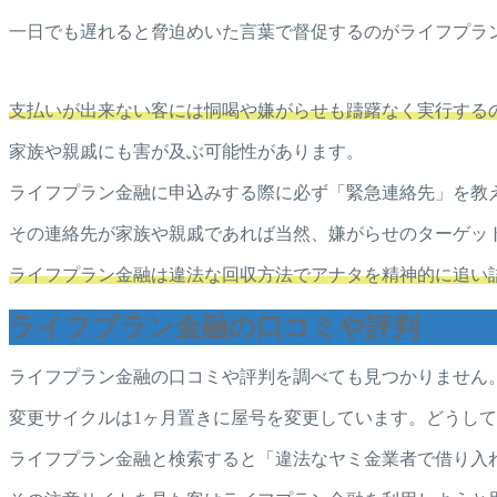
一日でも遅れると脅迫めいた言葉で督促するのがライフプラ
支払いが出来ない客には恫喝や嫌がらせも躊躇なく実行する
家族や親戚にも害が及ぶ可能性があります。
ライフプラン金融に申込みする際に必ず「緊急連絡先」を教
その連絡先が家族や親戚であれば当然、嫌がらせのターゲッ
ライフプラン金融は違法な回収方法でアナタを精神的に追い
ライフプラン金融の口コミや評判
ライフプラン金融の口コミや評判を調べても見つかりません
変更サイクルは1ヶ月置きに屋号を変更しています。どうし
ライフプラン金融と検索すると「違法なヤミ金業者で借り入