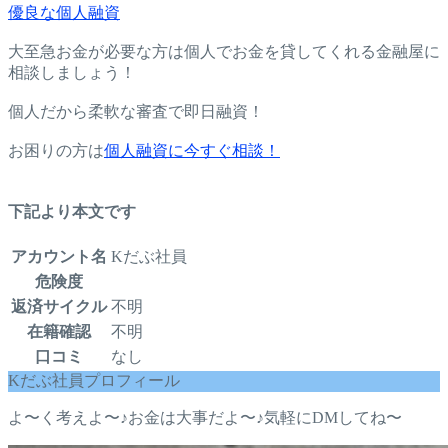
優良な個人融資
大至急お金が必要な方は個人でお金を貸してくれる金融屋に
相談しましょう！
個人だから柔軟な審査で即日融資！
お困りの方は
個人融資に今すぐ相談！
下記より本文です
アカウント名
Kだぶ社員
危険度
返済サイクル
不明
在籍確認
不明
口コミ
なし
Kだぶ社員プロフィール
よ〜く考えよ〜♪お金は大事だよ〜♪気軽にDMしてね〜