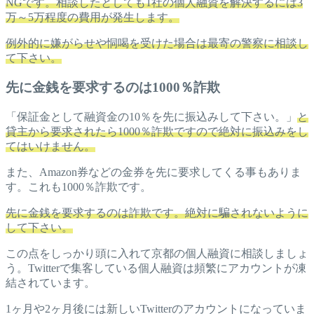
NGです。相談したとしても1社の個人融資を解決するには3
万～5万程度の費用が発生します。
例外的に嫌がらせや恫喝を受けた場合は最寄の警察に相談し
て下さい。
先に金銭を要求するのは1000％詐欺
「保証金として融資金の10％を先に振込みして下さい。」
と
貸主から要求されたら1000％詐欺ですので絶対に振込みをし
てはいけません。
また、Amazon券などの金券を先に要求してくる事もありま
す。これも1000％詐欺です。
先に金銭を要求するのは詐欺です。絶対に騙されないように
して下さい。
この点をしっかり頭に入れて京都の個人融資に相談しましょ
う。Twitterで集客している個人融資は頻繁にアカウントが凍
結されています。
1ヶ月や2ヶ月後には新しいTwitterのアカウントになっていま