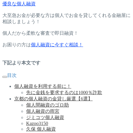
優良な個人融資
大至急お金が必要な方は個人でお金を貸してくれる金融屋に
相談しましょう！
個人だから柔軟な審査で即日融資！
お困りの方は
個人融資に今すぐ相談！
下記より本文です
目次
個人融資を利用する前に！
先に金銭を要求するのは1000％詐欺
京都の個人融資の金貸し厳選【6選】
個人間融資のゴロ助
個人融資の雨宮
ジミコツ個人融資
Kazoo3150
久保 個人融資