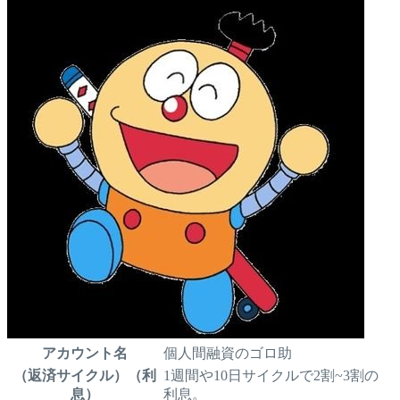
アカウント名
個人間融資のゴロ助
（返済サイクル）（利
1週間や10日サイクルで2割~3割の
息）
利息。