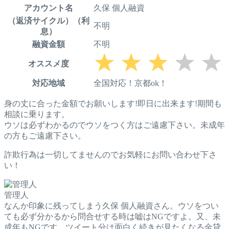
アカウント名
久保 個人融資
（返済サイクル）（利
不明
息）
融資金額
不明
オススメ度
対応地域
全国対応！京都ok！
身の丈に合った金額でお願いします!即日に出来ます!期間も
相談に乗ります。
ウソは必ずわかるのでウソをつく方はご遠慮下さい。未成年
の方もご遠慮下さい。
詐欺行為は一切してませんのでお気軽にお問い合わせ下さ
い！
管理人
なんか印象に残ってしまう久保 個人融資さん。ウソをつい
ても必ず分かるから問合せする時は嘘はNGですよ。又、未
成年もNGです。ツイート分は面白く続きが見たくなる金貸