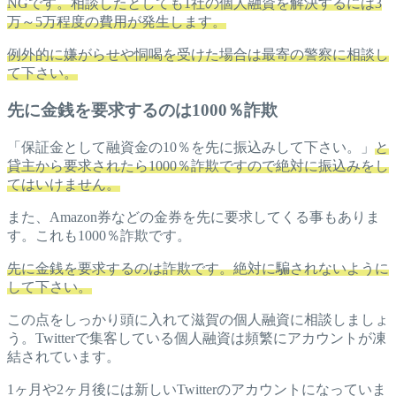
NGです。相談したとしても1社の個人融資を解決するには3
万～5万程度の費用が発生します。
例外的に嫌がらせや恫喝を受けた場合は最寄の警察に相談し
て下さい。
先に金銭を要求するのは1000％詐欺
「保証金として融資金の10％を先に振込みして下さい。」
と
貸主から要求されたら1000％詐欺ですので絶対に振込みをし
てはいけません。
また、Amazon券などの金券を先に要求してくる事もありま
す。これも1000％詐欺です。
先に金銭を要求するのは詐欺です。絶対に騙されないように
して下さい。
この点をしっかり頭に入れて滋賀の個人融資に相談しましょ
う。Twitterで集客している個人融資は頻繁にアカウントが凍
結されています。
1ヶ月や2ヶ月後には新しいTwitterのアカウントになっていま