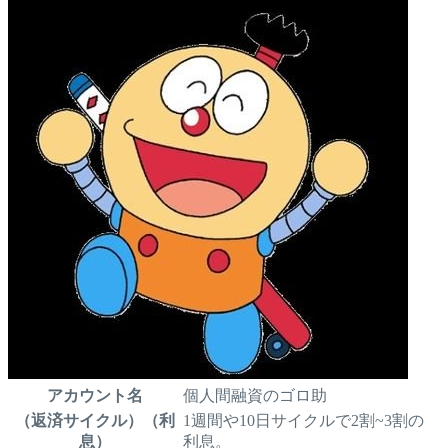
アカウント名
個人間融資のゴロ助
（返済サイクル）（利
1週間や10日サイクルで2割~3割の
息）
利息。