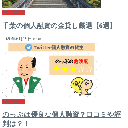
個人間融資
千葉の個人融資の金貸し厳選【6選】
2020年6月19日
reon
個人間融資
のっぶは優良な個人融資？口コミや評
判は？！