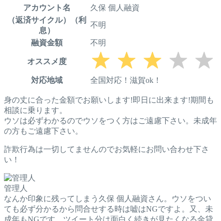
アカウント名
久保 個人融資
（返済サイクル）（利
不明
息）
融資金額
不明
オススメ度
対応地域
全国対応！滋賀ok！
身の丈に合った金額でお願いします!即日に出来ます!期間も
相談に乗ります。
ウソは必ずわかるのでウソをつく方はご遠慮下さい。未成年
の方もご遠慮下さい。
詐欺行為は一切してませんのでお気軽にお問い合わせ下さ
い！
管理人
なんか印象に残ってしまう久保 個人融資さん。ウソをつい
ても必ず分かるから問合せする時は嘘はNGですよ。又、未
成年もNGです。ツイート分は面白く続きが見たくなる金貸