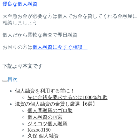
優良な個人融資
大至急お金が必要な方は個人でお金を貸してくれる金融屋に
相談しましょう！
個人だから柔軟な審査で即日融資！
お困りの方は
個人融資に今すぐ相談！
下記より本文です
目次
個人融資を利用する前に！
先に金銭を要求するのは1000％詐欺
滋賀の個人融資の金貸し厳選【6選】
個人間融資のゴロ助
個人融資の雨宮
ジミコツ個人融資
Kazoo3150
久保 個人融資