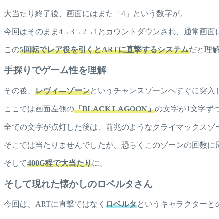
大当たり終了後、画面にはまた「4」という数字が。
今回はそのまま4→3→2→1とカウントダウンされ、通常画面
この
5回転でレア役を引くとARTに直撃するシステム
だと理
手探りでゲーム性を理解
その後、
レヴィ―ゾーン
というチャンスゾーンへすぐに突入
ここでは画面左側の
「BLACK LAGOON」
の文字が1文字ず
全ての文字が点灯した後は、前兆のようなクライマックスゾ
そこでは当たりませんでしたが、恐らくこのゾーンの回数に
そして
400G程で大当たり
に。
そして現れた懐かしのロベルタさん
今回は、ARTに直撃ではなく
ロベルタ
というキャラクターと