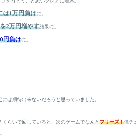
イプを打とう、と思いクレアに着席。
には1万円負け
に。
を2万円増やす
結果に。
000円負け
に。
定には期待出来ないだろうと思っていました。
？くらいで回していると、次のゲームでなんと
フリーズ！
強チ
。