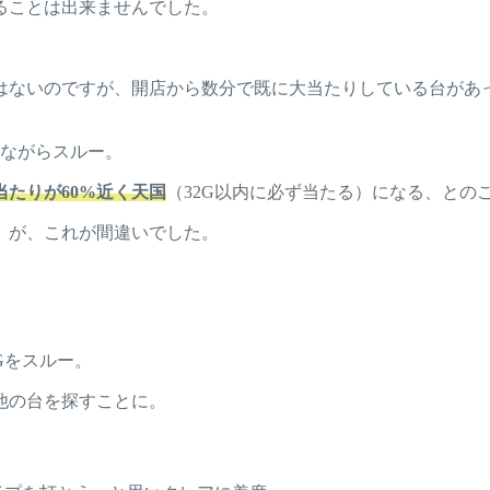
ることは出来ませんでした。
はないのですが、開店から数分で既に大当たりしている台があ
念ながらスルー。
当たりが60%近く天国
（32G以内に必ず当たる）になる、との
。が、これが間違いでした。
Gをスルー。
他の台を探すことに。