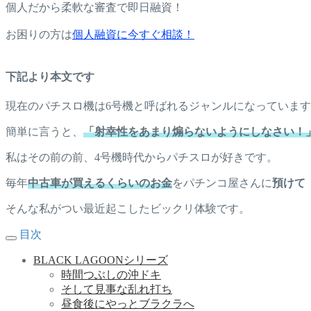
個人だから柔軟な審査で即日融資！
お困りの方は
個人融資に今すぐ相談！
下記より本文です
現在のパチスロ機は6号機と呼ばれるジャンルになっていま
簡単に言うと、
「射幸性をあまり煽らないようにしなさい！
私はその前の前、4号機時代からパチスロが好きです。
毎年
中古車が買えるくらいのお金
をパチンコ屋さんに
預けて
そんな私がつい最近起こしたビックリ体験です。
目次
BLACK LAGOONシリーズ
時間つぶしの沖ドキ
そして見事な乱れ打ち
昼食後にやっとブラクラへ