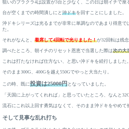
狙いのブラクラ4は設置が3台と少なく、この日は朝イチで座
台が空くまでの時間潰しにと
沖ドキ
を回すことにしました。
沖ドキシリーズは光るまでが非常に単調なのであまり得意で
た。
それがなんと、
着席して4回転で光りました！
が32回転は残
調べたところ、朝イチのリセット恩恵で当選した際は
次の大
これは打たなければ仕方ない、と思い沖ドキを続行しました
そのまま300G、400Gを越え550Gでやっと大当たり。
投資は25000円
この時、既に
となっていました。
「天国に上がってくれれば」と思っていたところ、なんと32
流石にこれ以上回す勇気はなくて、そのまま沖ドキをやめて
そして見事な乱れ打ち