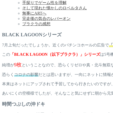
手探りでゲーム性を理解
そして現れた懐かしのロベルタさん
無事にARTへ
完走後の気合のレバーオン
ブラクラの感想
BLACK LAGOONシリーズ
7月上旬だったでしょうか。近くのパチンコホールの広告で
「
この
「BLACK LAGOON（以下ブラクラ）」シリーズ
は5号
9枚
純増が
ということなので、恐らくリゼロや真・北斗無双
恐らく
コロナの影響
だとは思いますが、一向にネットに情報
本来はネットにアップされて予習してから行きたいのですが
あいにくの空模様でしたが、そんなこと気にせずに朝から元
時間つぶしの沖ドキ