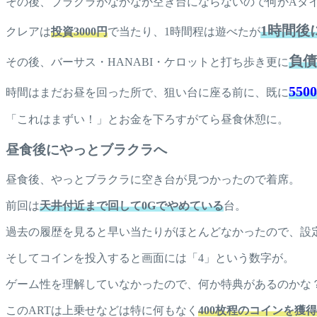
その後、ブラクラがなかなか空き台にならないので何かAタ
1時間後
クレアは
投資3000円
で当たり、1時間程は遊べたが
負債
その後、バーサス・HANABI・ケロットと打ち歩き更に
55
時間はまだお昼を回った所で、狙い台に座る前に、既に
「これはまずい！」とお金を下ろすがてら昼食休憩に。
昼食後にやっとブラクラへ
昼食後、やっとブラクラに空き台が見つかったので着席。
前回は
天井付近まで回して0Gでやめている
台。
過去の履歴を見ると早い当たりがほとんどなかったので、設
そしてコインを投入すると画面には「4」という数字が。
ゲーム性を理解していなかったので、何か特典があるのかな
このARTは上乗せなどは特に何もなく
400枚程のコインを獲得